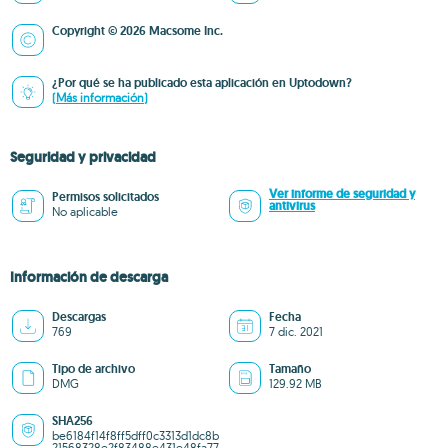
Copyright © 2026 Macsome Inc.
¿Por qué se ha publicado esta aplicación en Uptodown?
(Más información)
Seguridad y privacidad
Ver informe de seguridad y
Permisos solicitados
antivirus
No aplicable
Información de descarga
Descargas
Fecha
769
7 dic. 2021
Tipo de archivo
Tamaño
DMG
129.92 MB
SHA256
be6184f14f8ff5dff0c3313d1dc8b
21568328e2f83488e431e48fa77