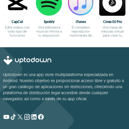
CapCut
Spotify
iTunes
Cross DJ Pro
Edita vídeos con
Una biblioteca
El completo
Una mesa de
todo tipo de
musical infinita a
reproductor
mezclas virtual
funciones
tu disposición
multimedia de
para crear tu
Apple sigue
propia música
mejorando
Uptodown es una app store multiplataforma especializada en
Android. Nuestro objetivo es proporcionar acceso libre y gratuito a
un gran catálogo de aplicaciones sin restricciones, ofreciendo una
plataforma de distribución legal accesible desde cualquier
navegador, así como a través de su app oficial.