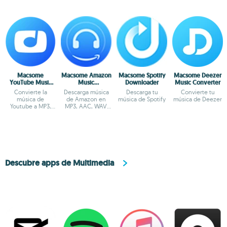
Macsome
Macsome Amazon
Macsome Spotify
Macsome Deezer
YouTube Music
Music
Downloader
Music Converter
Downloader
Downloader
Convierte la
Descarga música
Descarga tu
Convierte tu
música de
de Amazon en
música de Spotify
música de Deezer
Youtube a MP3,
MP3, AAC, WAV,
AAC, WAV, FLAC,
FLAC y AIFF
AIFF
Descubre apps de Multimedia