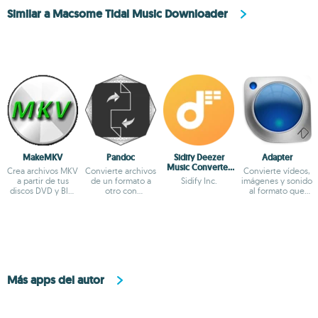
Similar a Macsome Tidal Music Downloader
MakeMKV
Pandoc
Sidify Deezer
Adapter
Music Converter
Crea archivos MKV
Convierte archivos
Convierte vídeos,
for Mac
a partir de tus
de un formato a
Sidify Inc.
imágenes y sonido
discos DVD y Blu-
otro con
al formato que
ray
comandos
quieras
Más apps del autor