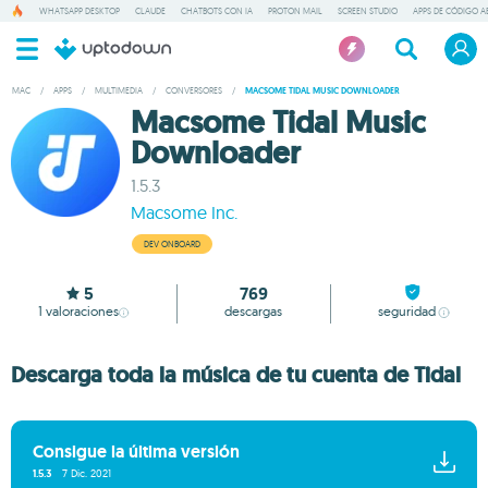
WHATSAPP DESKTOP
CLAUDE
CHATBOTS CON IA
PROTON MAIL
SCREEN STUDIO
APPS DE CÓDIGO A
MAC
/
APPS
/
MULTIMEDIA
/
CONVERSORES
/
MACSOME TIDAL MUSIC DOWNLOADER
Macsome Tidal Music
Downloader
1.5.3
Macsome Inc.
DEV ONBOARD
5
769
1
valoraciones
descargas
seguridad
Descarga toda la música de tu cuenta de Tidal
Consigue la última versión
1.5.3
7 Dic. 2021